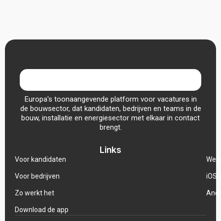
Europa's toonaangevende platform voor vacatures in
de bouwsector, dat kandidaten, bedrijven en teams in de
bouw, installatie en energiesector met elkaar in contact
brengt.
Links
Voor kandidaten
Web
Voor bedrijven
iOS-
Zo werkt het
Andr
Download de app